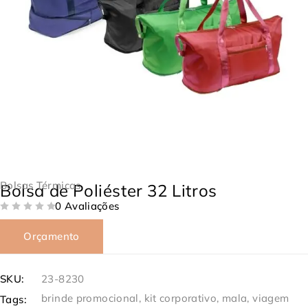
Bolsas Térmicas
Bolsa de Poliéster 32 Litros
0 Avaliações
DE 5
Orçamento
SKU:
23-8230
brinde promocional
,
kit corporativo
,
mala
,
viagem
Tags: