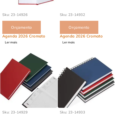
Sku:
23-14926
Sku:
23-14932
Orçamento
Orçamento
Agenda 2026 Cromato
Agenda 2026 Cromato
Ler mais
Ler mais
Sku:
23-14929
Sku:
23-14933