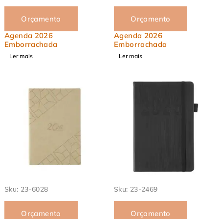
Orçamento
Orçamento
Agenda 2026
Agenda 2026
Emborrachada
Emborrachada
Ler mais
Ler mais
Sku:
23-6028
Sku:
23-2469
Orçamento
Orçamento