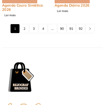
Agenda Couro Sintético
Agenda Diária 2026
2026
Ler mais
Ler mais
1
2
3
4
…
90
91
92