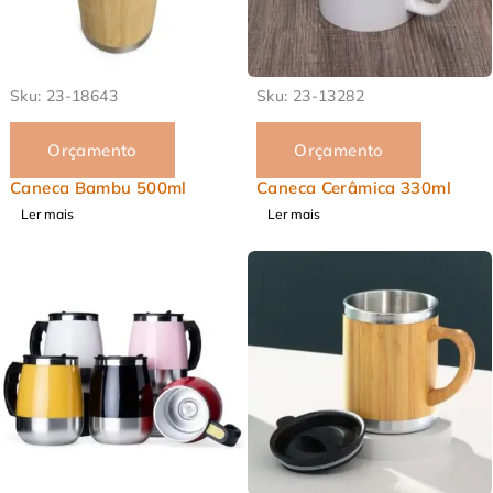
EM ALTA
EM ALTA
Sku:
23-18643
Sku:
23-13282
Orçamento
Orçamento
Caneca Bambu 500ml
Caneca Cerâmica 330ml
Ler mais
Ler mais