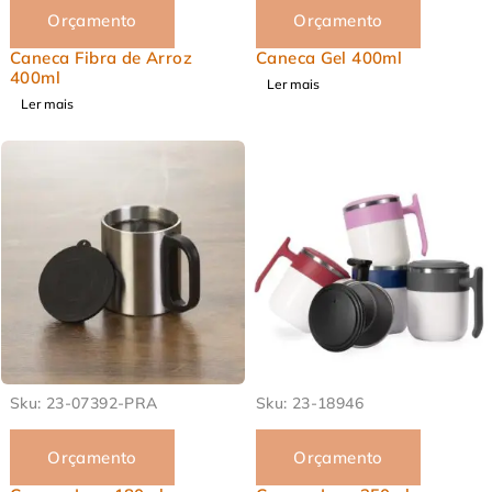
Orçamento
Orçamento
Caneca Fibra de Arroz
Caneca Gel 400ml
400ml
Ler mais
Ler mais
EM ALTA
EM ALTA
Sku:
23-07392-PRA
Sku:
23-18946
Orçamento
Orçamento