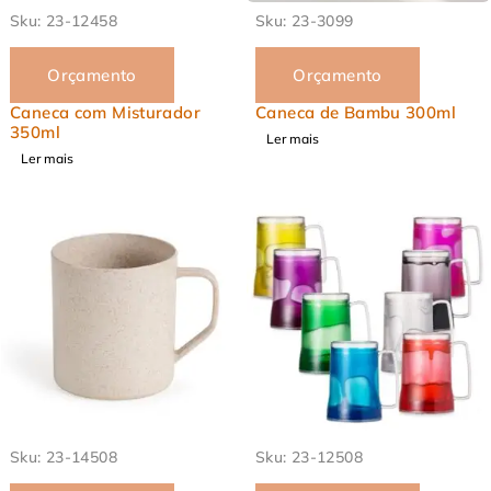
EM ALTA
EM ALTA
Sku:
23-12458
Sku:
23-3099
Orçamento
Orçamento
Caneca com Misturador
Caneca de Bambu 300ml
350ml
Ler mais
Ler mais
EM ALTA
EM ALTA
Sku:
23-14508
Sku:
23-12508