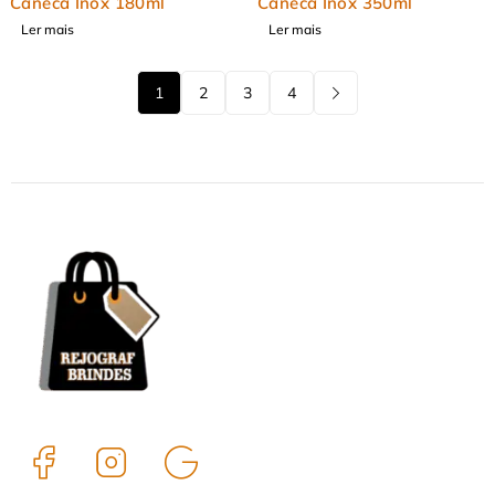
Caneca Inox 180ml
Caneca Inox 350ml
Ler mais
Ler mais
1
2
3
4