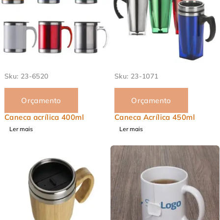
EM ALTA
EM ALTA
Sku:
23-6520
Sku:
23-1071
Orçamento
Orçamento
Caneca acrílica 400ml
Caneca Acrílica 450ml
Ler mais
Ler mais