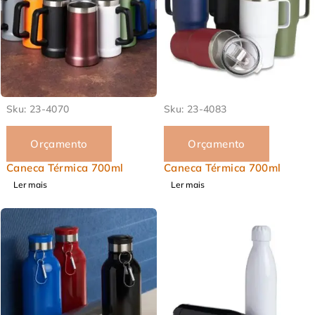
EM ALTA
EM ALTA
Sku:
23-4070
Sku:
23-4083
Orçamento
Orçamento
Caneca Térmica 700ml
Caneca Térmica 700ml
Ler mais
Ler mais