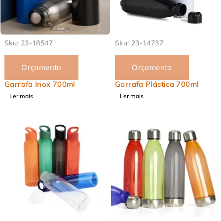
EM ALTA
EM ALTA
Sku:
23-18547
Sku:
23-14737
Orçamento
Orçamento
Garrafa Inox 700ml
Garrafa Plástica 700ml
Ler mais
Ler mais