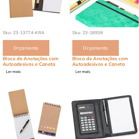
EM ALTA
EM ALTA
Sku:
23-13774-KRA
Sku:
23-18938
Orçamento
Orçamento
Bloco de Anotações com
Bloco de Anotações com
Autoadesivos e Caneta
Autoadesivos e Caneta
Ler mais
Ler mais