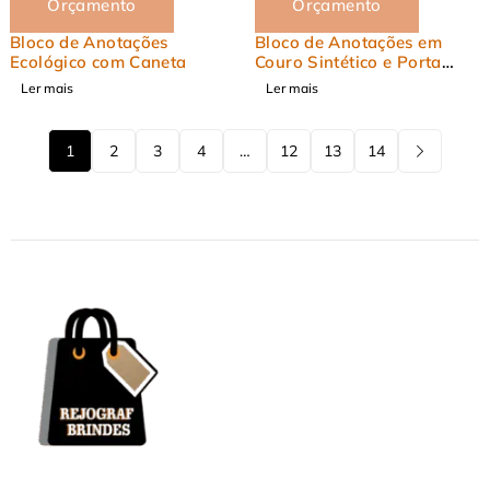
Orçamento
Orçamento
Bloco de Anotações
Bloco de Anotações em
Ecológico com Caneta
Couro Sintético e Porta
Caneta
Ler mais
Ler mais
1
2
3
4
…
12
13
14