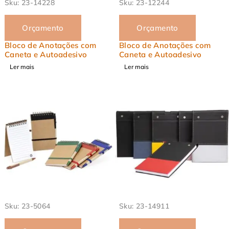
Sku:
23-14228
Sku:
23-12244
Orçamento
Orçamento
Bloco de Anotações com
Bloco de Anotações com
Caneta e Autoadesivo
Caneta e Autoadesivo
Ler mais
Ler mais
EM ALTA
EM ALTA
Sku:
23-5064
Sku:
23-14911