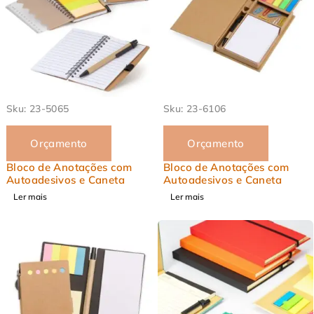
EM ALTA
EM ALTA
Sku:
23-5065
Sku:
23-6106
Orçamento
Orçamento
Bloco de Anotações com
Bloco de Anotações com
Autoadesivos e Caneta
Autoadesivos e Caneta
Ler mais
Ler mais