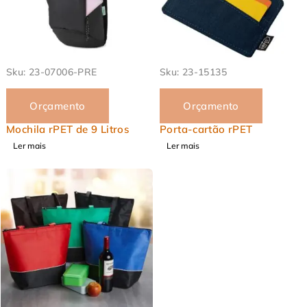
EM ALTA
Sku:
23-07006-PRE
Sku:
23-15135
Orçamento
Orçamento
Mochila rPET de 9 Litros
Porta-cartão rPET
Ler mais
Ler mais