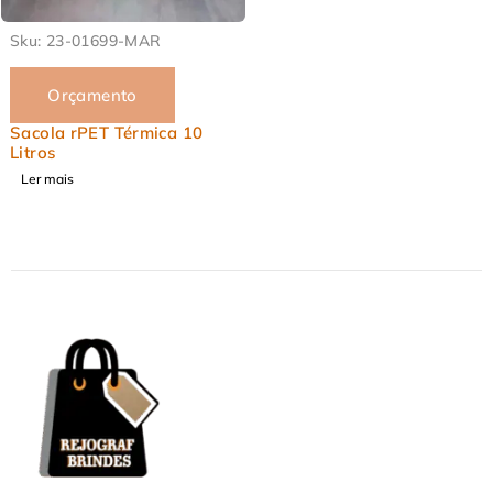
EM ALTA
Sku:
23-01699-MAR
Orçamento
Sacola rPET Térmica 10
Litros
Ler mais