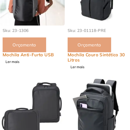
EM ALTA
EM ALTA
Sku:
23-1306
Sku:
23-01118-PRE
Orçamento
Orçamento
Mochila Anti-Furto USB
Mochila Couro Sintético 30
Litros
Ler mais
Ler mais