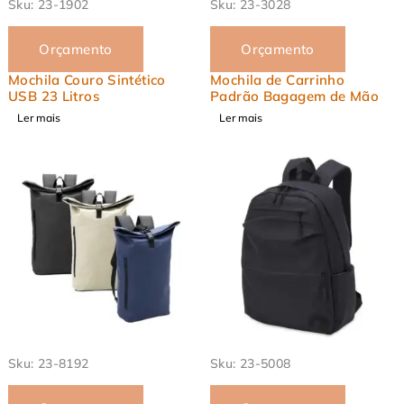
Sku:
23-1902
Sku:
23-3028
Orçamento
Orçamento
Mochila Couro Sintético
Mochila de Carrinho
USB 23 Litros
Padrão Bagagem de Mão
Ler mais
Ler mais
EM ALTA
EM ALTA
Sku:
23-8192
Sku:
23-5008