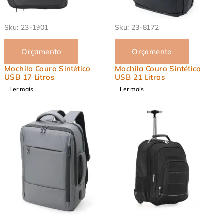
EM ALTA
EM ALTA
Sku:
23-1901
Sku:
23-8172
Orçamento
Orçamento
Mochila Couro Sintético
Mochila Couro Sintético
USB 17 Litros
USB 21 Litros
Ler mais
Ler mais
EM ALTA
EM ALTA