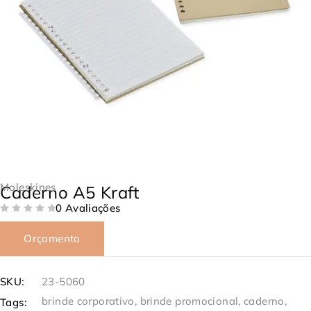
Moleskines
Caderno A5 Kraft
0 Avaliações
DE 5
Orçamento
SKU:
23-5060
brinde corporativo
,
brinde promocional
,
caderno
,
Tags: