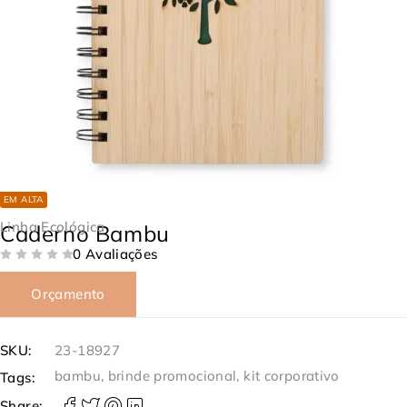
EM ALTA
Linha Ecológica
Caderno Bambu
0 Avaliações
DE 5
Orçamento
SKU:
23-18927
bambu
,
brinde promocional
,
kit corporativo
Tags:
Share: