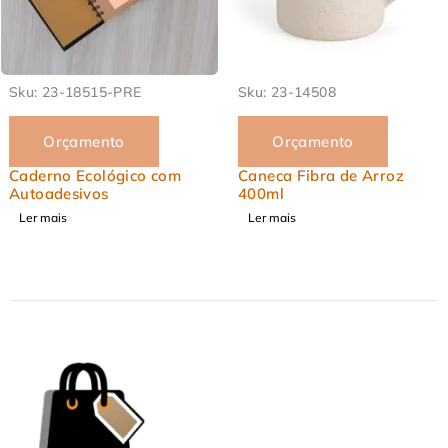
3-18515-PRE
Sku:
23-14508
Sku
Orçamento
Orçamento
no Ecológico com
Caneca Fibra de Arroz
Can
desivos
400ml
Ler
ais
Ler mais