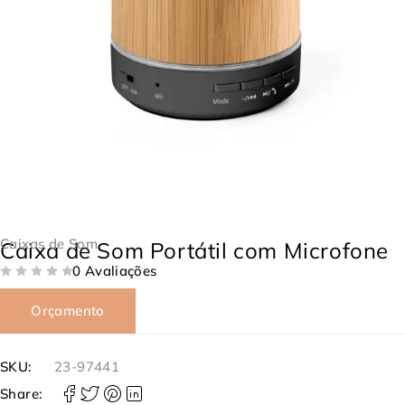
Caixas de Som
Caixa de Som Portátil com Microfone
0 Avaliações
DE 5
Orçamento
SKU:
23-97441
Share: