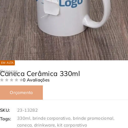
EM ALTA
Canecas
Caneca Cerâmica 330ml
0 Avaliações
DE 5
Orçamento
SKU:
23-13282
330ml
,
brinde corporativo
,
brinde promocional
,
Tags:
caneca
,
drinkware
,
kit corporativo