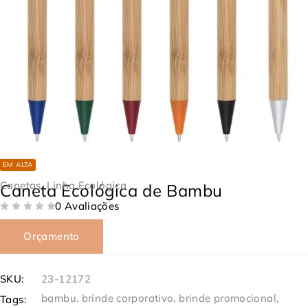
EM ALTA
Canetas
,
Linha Ecológica
Caneta Ecológica de Bambu
0 Avaliações
DE 5
Orçamento
SKU:
23-12172
bambu
,
brinde corporativo
,
brinde promocional
,
Tags: