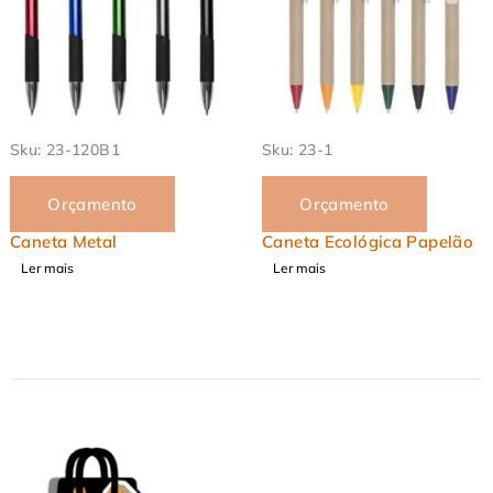
Sku:
23-1
Sku:
23-8290
Orçamento
Orçamento
Caneta Ecológica Papelão
Caderneta Fibra de Arroz
com Caneta
Ler mais
Ler mais