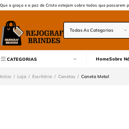
Que a graça e a paz de Cristo estejam sobre todos que passarem p
Home
Sobre N
CATEGORIAS
Início
/
Loja
/
Escritório
/
Canetas
/
Caneta Metal