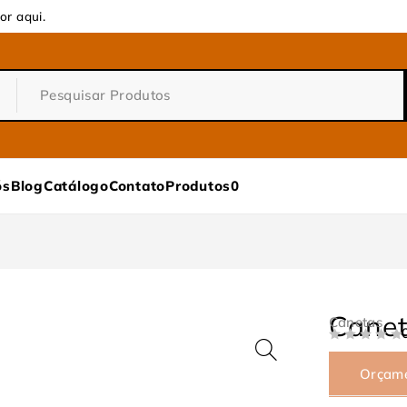
or aqui.
ós
Blog
Catálogo
Contato
Produtos
0
Canet
Canetas
DE 5
Orçam