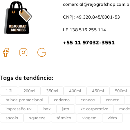
comercial@rejografshop.com.b
CNPJ: 49.320.845/0001-53
I.E 138.516.255.114
+55 11 97032-3551
Tags de tendência:
1.2l
200ml
350ml
400ml
450ml
500ml
brinde promocional
caderno
caneca
caneta
impressão uv
inox
juta
kit corporativo
made
sacola
squeeze
térmico
viagem
vidro