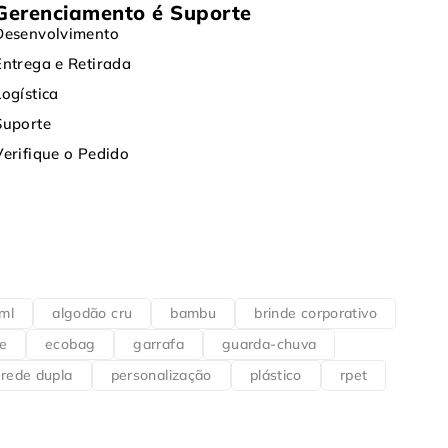
Gerenciamento é Suporte
Desenvolvimento
Entrega e Retirada
Logística
Suporte
Verifique o Pedido
ml
algodão cru
bambu
brinde corporativo
e
ecobag
garrafa
guarda-chuva
rede dupla
personalização
plástico
rpet