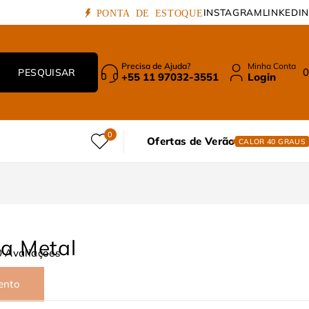
INSTAGRAM
LINKEDIN
PONTA DE ESTOQUE
Precisa de Ajuda?
Minha Conta
0
+55 11 97032-3551
Login
0
Ofertas de Verão
CALOR 40 GRAUS
a Metal
0 Avaliações
ento