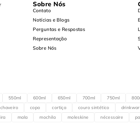
Sobre Nós
r
Contato
Notícias e Blogs
Perguntas e Respostas
Representação
Sobre Nós
550ml
600ml
650ml
700ml
750ml
800
chaveiro
copo
cortiça
couro sintético
drinkwar
ira
mala
mochila
moleskine
nécessaire
pa