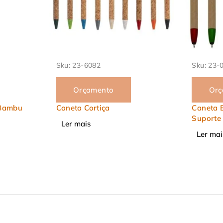
Sku:
23-00708P
Sku:
23-
Orçamento
Orç
Caneta Ecológica Touch com
Caderne
Suporte
Caneta
Ler mais
Ler mai