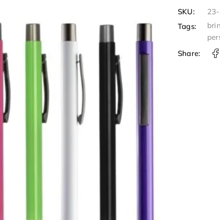
SKU:
23
bri
Tags:
per
Share: