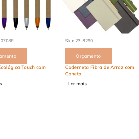
8290
Sku:
23-8102
amento
Orçamento
ta Fibra de Arroz com
Caneta Ecológica Touch
Ler mais
s