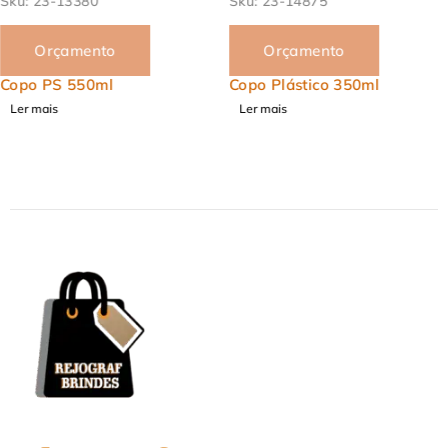
Sku:
23-14875
Sku:
23-13877
Orçamento
Orçamento
Copo Plástico 350ml
Copo Retrátil 200ml
Ler mais
Ler mais