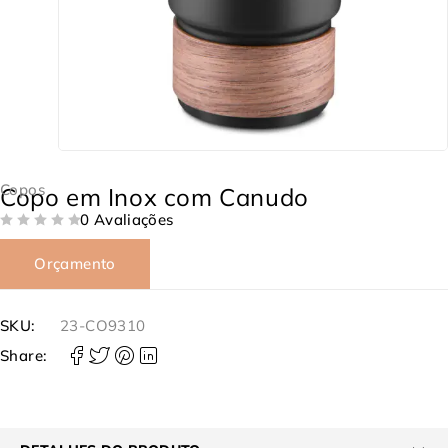
Copos
Copo em Inox com Canudo
0 Avaliações
DE 5
Orçamento
SKU:
23-CO9310
Share: