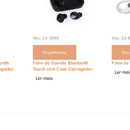
Sku:
23-8166
Sku:
23-
Orçamento
Orç
ooth
Fone de Ouvido Esportivo
Power B
egador
Lanterna
Ler mais
Ler mai