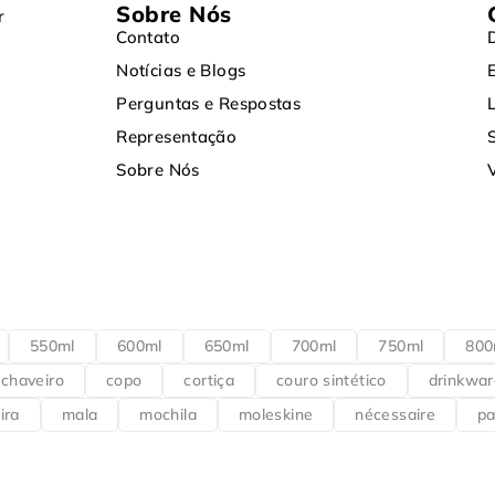
Sobre Nós
r
Contato
Notícias e Blogs
Perguntas e Respostas
Representação
Sobre Nós
550ml
600ml
650ml
700ml
750ml
800
chaveiro
copo
cortiça
couro sintético
drinkwar
ira
mala
mochila
moleskine
nécessaire
pa