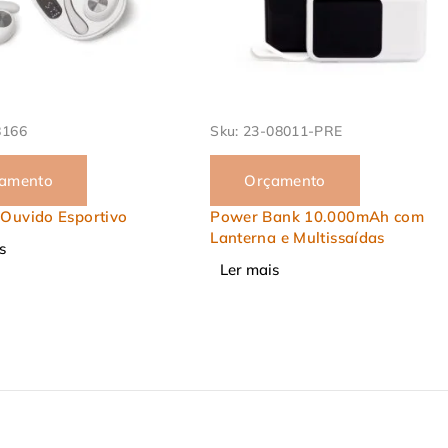
08011-PRE
Sku:
23-9002
amento
Orçamento
ank 10.000mAh com
Fone de Ouvido Bluetooth
 e Multissaídas
com Case Carregador
s
Ler mais