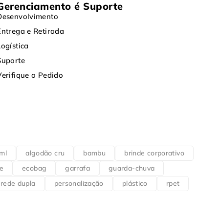
Gerenciamento é Suporte
Desenvolvimento
Entrega e Retirada
Logística
Suporte
Verifique o Pedido
ml
algodão cru
bambu
brinde corporativo
e
ecobag
garrafa
guarda-chuva
rede dupla
personalização
plástico
rpet