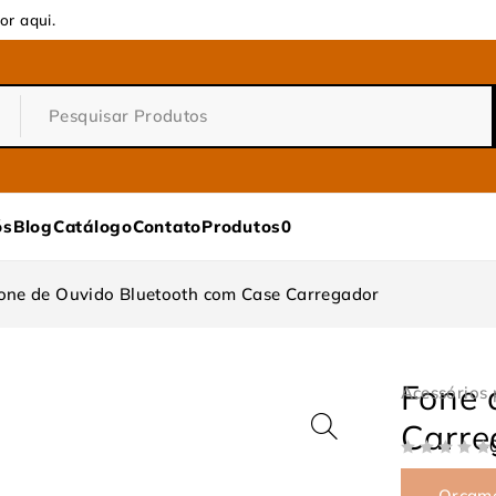
or aqui.
ós
Blog
Catálogo
Contato
Produtos
0
one de Ouvido Bluetooth com Case Carregador
Fone 
Acessórios 
Carre
DE 5
Orçam