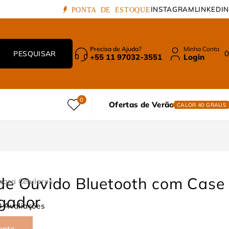
INSTAGRAM
LINKEDIN
PONTA DE ESTOQUE
Precisa de Ajuda?
Minha Conta
0
+55 11 97032-3551
Login
0
Ofertas de Verão
CALOR 40 GRAUS
de Ouvido Bluetooth com Case
para Celulares
gador
0 Avaliações
ento