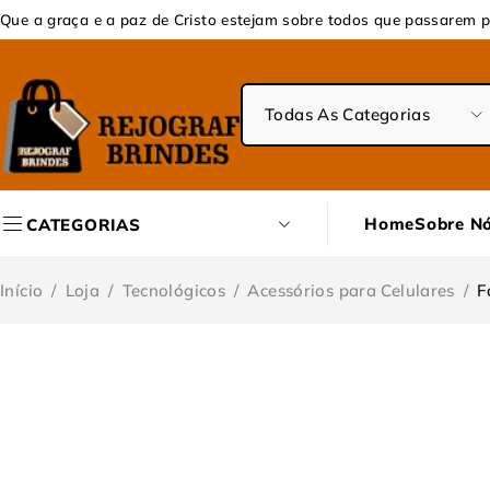
Que a graça e a paz de Cristo estejam sobre todos que passarem p
Home
Sobre N
CATEGORIAS
Início
/
Loja
/
Tecnológicos
/
Acessórios para Celulares
/
F