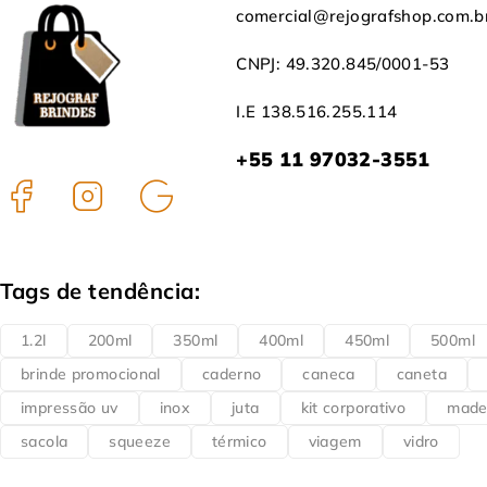
comercial@rejografshop.com.b
CNPJ: 49.320.845/0001-53
I.E 138.516.255.114
+55 11 97032-3551
Tags de tendência:
1.2l
200ml
350ml
400ml
450ml
500ml
brinde promocional
caderno
caneca
caneta
impressão uv
inox
juta
kit corporativo
made
sacola
squeeze
térmico
viagem
vidro