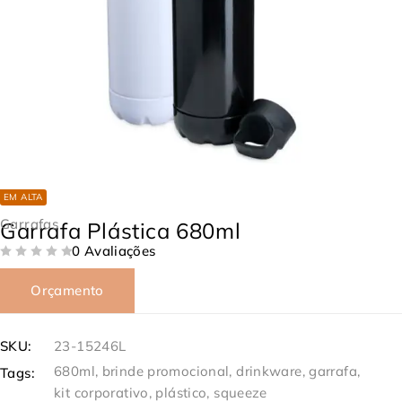
EM ALTA
Garrafas
Garrafa Plástica 680ml
0 Avaliações
DE 5
Orçamento
SKU:
23-15246L
680ml
,
brinde promocional
,
drinkware
,
garrafa
,
Tags:
kit corporativo
,
plástico
,
squeeze