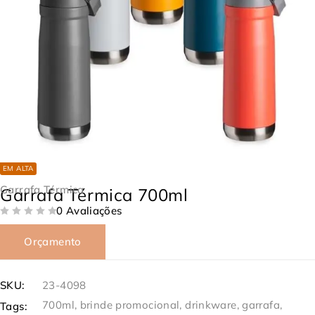
EM ALTA
Garrafa Térmica
Garrafa Térmica 700ml
0 Avaliações
DE 5
Orçamento
SKU:
23-4098
700ml
,
brinde promocional
,
drinkware
,
garrafa
,
Tags: