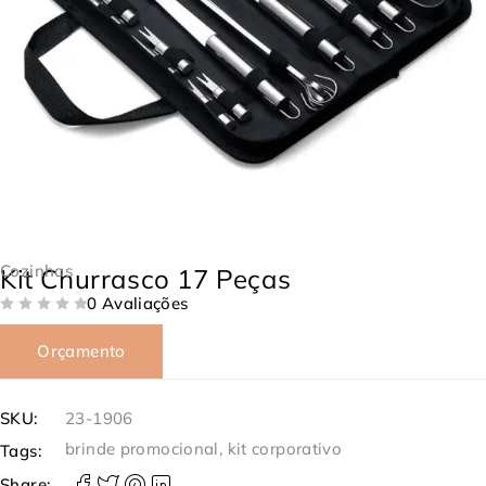
Cozinhas
Kit Churrasco 17 Peças
0 Avaliações
DE 5
Orçamento
SKU:
23-1906
brinde promocional
,
kit corporativo
Tags:
Share: