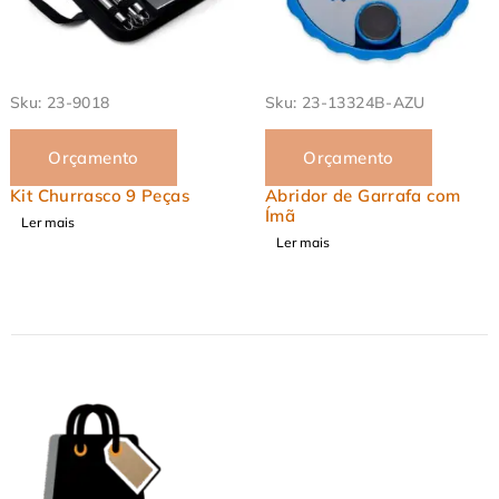
Sku:
23-13324B-AZU
Sku:
23-1346
Orçamento
Orçamento
Abridor de Garrafa com
Kit Churrasco 10 Peças
Ímã
Ler mais
Ler mais