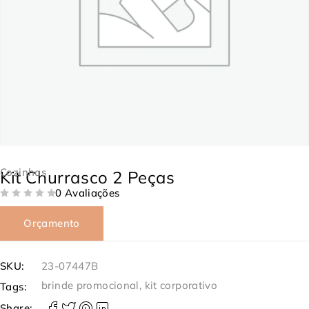
Cozinhas
Kit Churrasco 2 Peças
0 Avaliações
DE 5
Orçamento
SKU:
23-07447B
brinde promocional
,
kit corporativo
Tags:
Share: