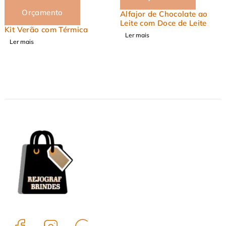
Alfajor de Chocolate ao
Orçamento
Leite com Doce de Leite
ica
Kit Onboarding –
Ler mais
vindas com pratic
estilo
Ler mais