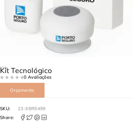
Kits
Kit Tecnológico
0 Avaliações
DE 5
Orçamento
SKU:
23-XBR5499
Share: