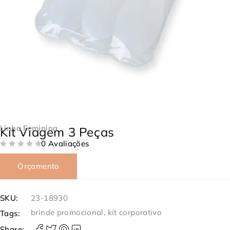
Linha Feminina
Kit Viagem 3 Peças
0 Avaliações
DE 5
Orçamento
SKU:
23-18930
brinde promocional
,
kit corporativo
Tags:
Share: