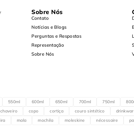
Sobre Nós
r
Contato
Notícias e Blogs
Perguntas e Respostas
Representação
Sobre Nós
550ml
600ml
650ml
700ml
750ml
800
chaveiro
copo
cortiça
couro sintético
drinkwar
ira
mala
mochila
moleskine
nécessaire
pa