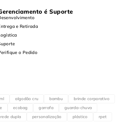
Gerenciamento é Suporte
Desenvolvimento
Entrega e Retirada
Logística
Suporte
Verifique o Pedido
ml
algodão cru
bambu
brinde corporativo
e
ecobag
garrafa
guarda-chuva
rede dupla
personalização
plástico
rpet