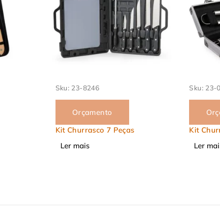
Sku:
23-02759B
Sku:
23-
Orçamento
Orç
s
Kit Churrasco 3 Peças
Abridor
Ler mais
Ler mai