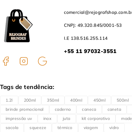
comercial@rejografshop.com.b
CNPJ: 49.320.845/0001-53
I.E 138.516.255.114
+55 11 97032-3551
Tags de tendência:
1.2l
200ml
350ml
400ml
450ml
500ml
brinde promocional
caderno
caneca
caneta
impressão uv
inox
juta
kit corporativo
made
sacola
squeeze
térmico
viagem
vidro