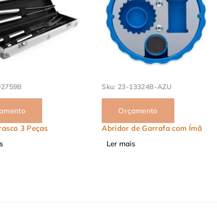
13324B-AZU
Sku:
23-7443
amento
Orçamento
 de Garrafa com Ímã
Kit Churrasco 2 Peças
s
Ler mais