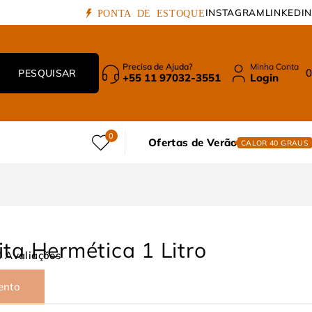
INSTAGRAM
LINKEDIN
PONTA DE ESTOQUE
Precisa de Ajuda?
Minha Conta
0
+55 11 97032-3551
Login
0
Ofertas de Verão
CALOR 40 GRAUS
ta Hermética 1 Litro
0 Avaliações
ento