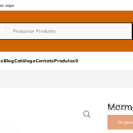
or aqui.
ós
Blog
Catálogo
Contato
Produtos
0
Marmi
Cozinhas
DE 5
Orçam