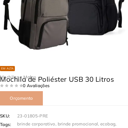
EM ALTA
Mochilas e Malas
Mochila de Poliéster USB 30 Litros
0 Avaliações
DE 5
Orçamento
SKU:
23-01805-PRE
brinde corporativo
,
brinde promocional
,
ecobag
,
Tags: