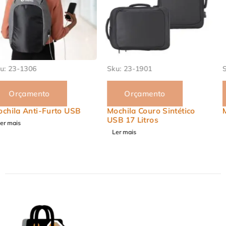
Sku:
23-1901
Sku:
23-8051
Orçamento
Orçamento
Mochila Couro Sintético
Mochila de Nylon 25L
USB 17 Litros
Ler mais
Ler mais