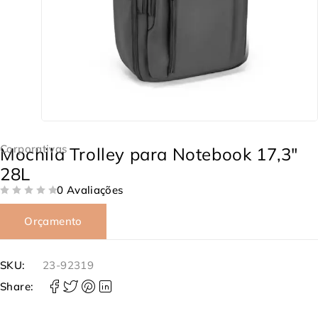
Corporativas
Mochila Trolley para Notebook 17,3″
28L
0 Avaliações
DE 5
Orçamento
SKU:
23-92319
Share: