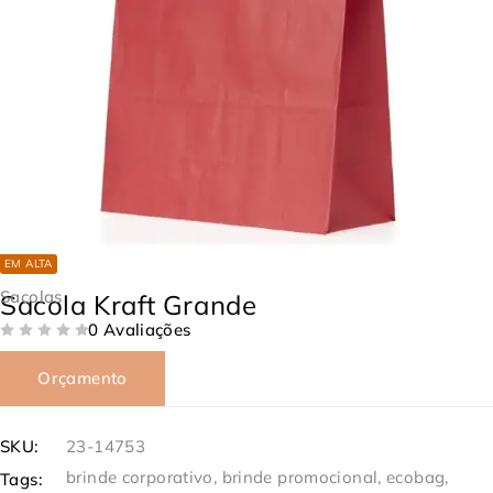
EM ALTA
Sacolas
Sacola Kraft Grande
0 Avaliações
DE 5
Orçamento
SKU:
23-14753
brinde corporativo
,
brinde promocional
,
ecobag
,
Tags: