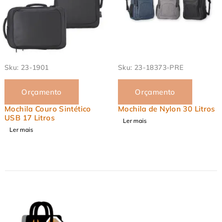
901
Sku:
23-18373-PRE
Sku:
23-
amento
Orçamento
Or
ouro Sintético
Mochila de Nylon 30 Litros
Mochila 
tros
Ler mais
Ler mais