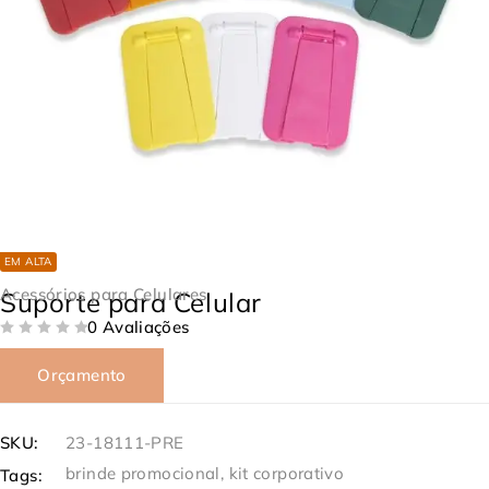
EM ALTA
Acessórios para Celulares
Suporte para Celular
0 Avaliações
DE 5
Orçamento
SKU:
23-18111-PRE
brinde promocional
,
kit corporativo
Tags: