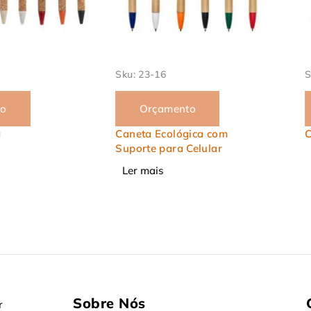
Sku:
23-16
Sku:
23-
Orçamento
Orç
Caneta Ecológica com
Caneta 
Suporte para Celular
Ler mai
Ler mais
Sobre Nós
r