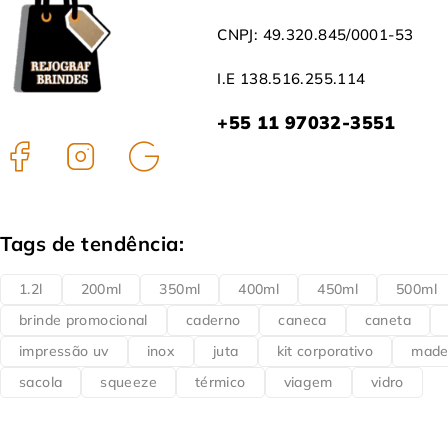
CNPJ: 49.320.845/0001-53
I.E 138.516.255.114
+55 11 97032-3551
Tags de tendência:
1.2l
200ml
350ml
400ml
450ml
500ml
brinde promocional
caderno
caneca
caneta
impressão uv
inox
juta
kit corporativo
made
sacola
squeeze
térmico
viagem
vidro