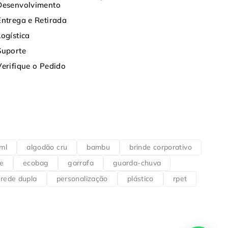
Desenvolvimento
Entrega e Retirada
Logística
Suporte
Verifique o Pedido
ml
algodão cru
bambu
brinde corporativo
e
ecobag
garrafa
guarda-chuva
rede dupla
personalização
plástico
rpet