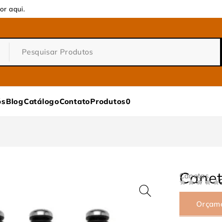
or aqui.
ós
Blog
Catálogo
Contato
Produtos
0
Canet
Canetas
DE 5
Orçam