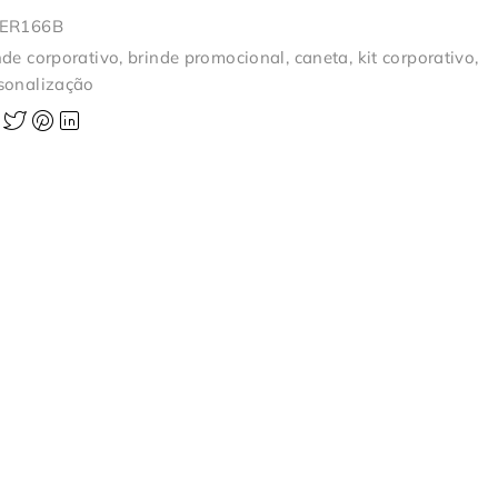
-ER166B
nde corporativo
,
brinde promocional
,
caneta
,
kit corporativo
,
sonalização