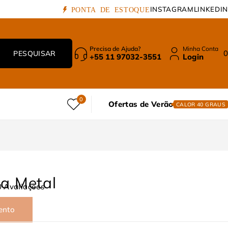
INSTAGRAM
LINKEDIN
PONTA DE ESTOQUE
Precisa de Ajuda?
Minha Conta
0
+55 11 97032-3551
Login
0
Ofertas de Verão
CALOR 40 GRAUS
a Metal
0 Avaliações
ento