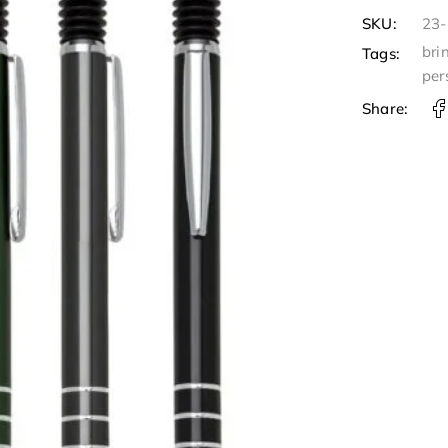
SKU:
23
bri
Tags:
per
Share: