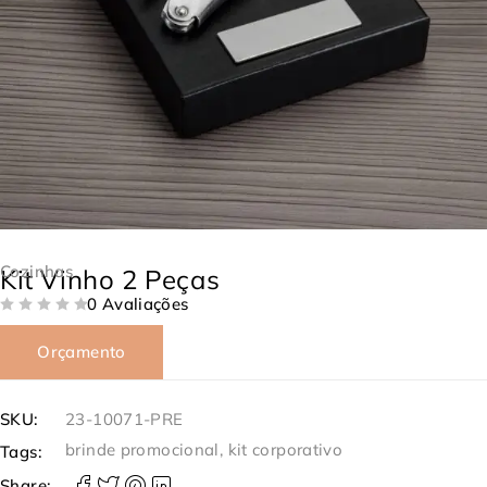
Cozinhas
Kit Vinho 2 Peças
0 Avaliações
DE 5
Orçamento
SKU:
23-10071-PRE
brinde promocional
,
kit corporativo
Tags:
Share: