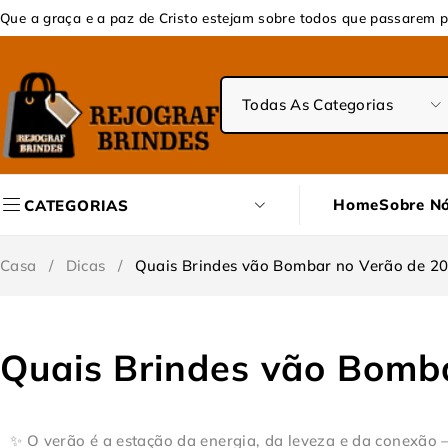
Que a graça e a paz de Cristo estejam sobre todos que passarem p
Home
Sobre N
CATEGORIAS
Casa
/
Dicas
/
Quais Brindes vão Bombar no Verão de 2
Quais Brindes vão Bomb
✨ O verão é a estação da energia, da leveza e da conexão —